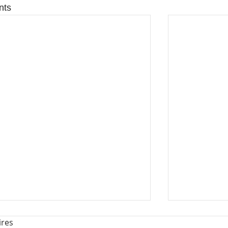
nts
res