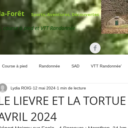
-la-Forêt
Sports, Aventures, Découvertes
e,
course à pied et VTT Randonnée
Course à pied
Randonnée
SAD
VTT Randonnée'
Lydia ROIG
12 mai 2024
1 min de lecture
LE LIEVRE ET LA TORTUE 
AVRIL 2024