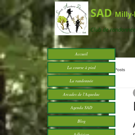
SAD
Milly
Club de randonné
Accueil
La course à pied
All Posts
La randonnée
Arcades de l'Aqueduc
Agenda SAD
Blog
Adhésion