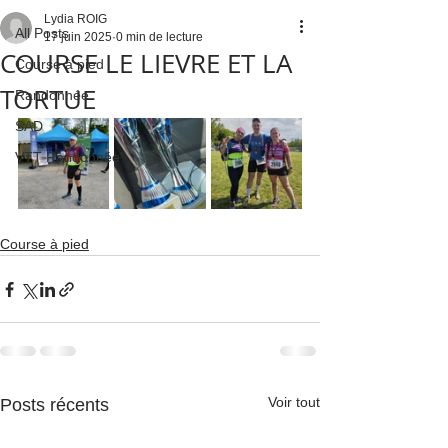
Lydia ROIG
All Posts
17 juin 2025
0 min de lecture
COURSE LE LIEVRE ET LA
Course à pied
TORTUE
Randonnée
SAD
VTT Randonnée'
Course à pied
Voir tout
Posts récents