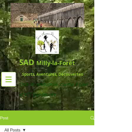
SAD
Milly-la-Forêt
Sports, Aventures, Découvertes
Club de randonnée,
course à pied
et VTT Randonnée
Post
All Posts