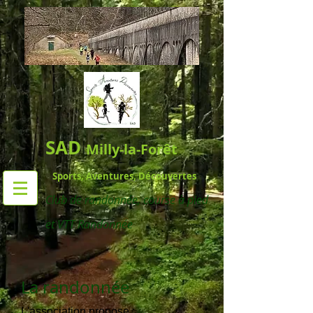
SAD
Milly-la-Forêt
Sports, Aventures, Découvertes
Club de randonnée,
course à pied
et VTT Randonnée
La randonnée
L'association propose :