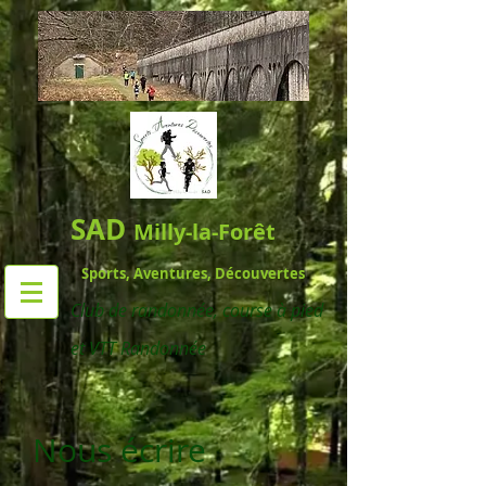
SAD
Milly-la-Forêt
Sports, Aventures, Découvertes
Club de randonnée,
course à pied
et VTT Randonnée
Nous écrire