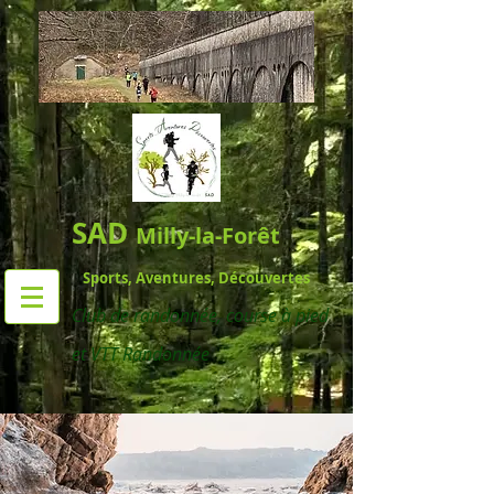
SAD
Milly-la-Forêt
Sports, Aventures, Découvertes
Club de randonnée,
course à pied
et VTT Randonnée