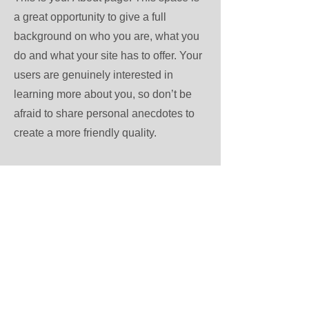
a great opportunity to give a full
background on who you are, what you
do and what your site has to offer. Your
users are genuinely interested in
learning more about you, so don’t be
afraid to share personal anecdotes to
create a more friendly quality.
Every website has a story, and your
visitors want to hear yours. This space
is a great opportunity to provide any
personal details you want to share with
your followers. Include interesting
anecdotes and facts to keep readers
engaged.