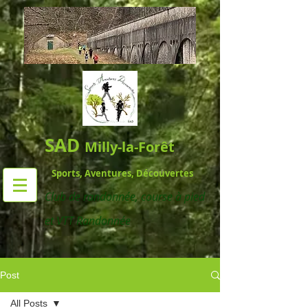
SAD
Milly-la-Forêt
Sports, Aventures, Découvertes
Club de randonnée,
course à pied
et VTT Randonnée
Post
All Posts