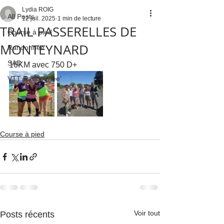
Lydia ROIG
All Posts
12 juil. 2025
1 min de lecture
TRAIL PASSERELLES DE
Course à pied
MONTEYNARD
Randonnée
SAD
16KM avec 750 D+
VTT Randonnée'
Course à pied
Voir tout
Posts récents