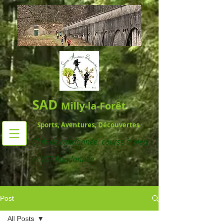
SAD
Milly-la-Forêt
Sports, Aventures, Découvertes
Club de randonnée,
course à pied
et VTT Randonnée
Post
All Posts