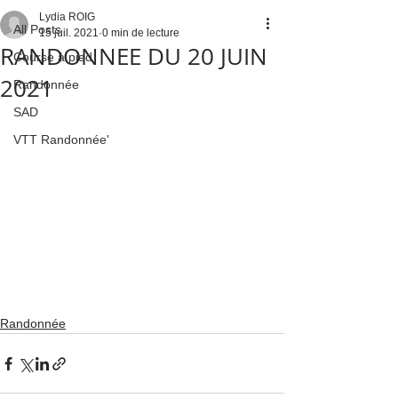
Lydia ROIG
All Posts
15 juil. 2021
0 min de lecture
RANDONNEE DU 20 JUIN
Course à pied
2021
Randonnée
SAD
VTT Randonnée'
Randonnée