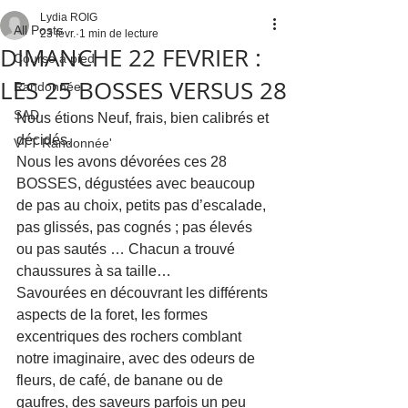
Lydia ROIG
All Posts
23 févr.
1 min de lecture
DIMANCHE 22 FEVRIER :
Course à pied
LES 25 BOSSES VERSUS 28
Randonnée
SAD
Nous étions Neuf, frais, bien calibrés et 
décidés.
VTT Randonnée'
Nous les avons dévorées ces 28 
BOSSES, dégustées avec beaucoup 
de pas au choix, petits pas d’escalade, 
pas glissés, pas cognés ; pas élevés 
ou pas sautés … Chacun a trouvé 
chaussures à sa taille…
Savourées en découvrant les différents 
aspects de la foret, les formes 
excentriques des rochers comblant 
notre imaginaire, avec des odeurs de 
fleurs, de café, de banane ou de 
gaufres, des saveurs parfois un peu 