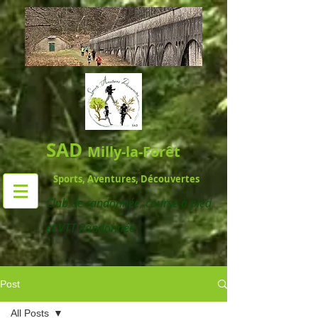
SAD
Milly-la-Forêt
Sports, Aventures, Découvertes
Club de randonnée,
course à pied
et VTT Randonnée
Post
All Posts