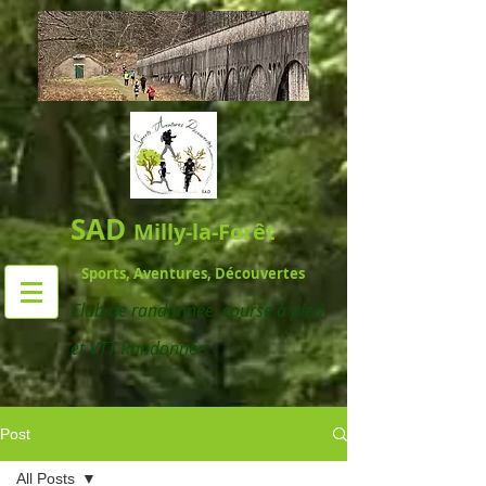
SAD
Milly-la-Forêt
Sports, Aventures, Découvertes
Club de randonnée,
course à pied
et VTT Randonnée
Post
All Posts