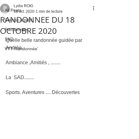
Lydia ROIG
All Posts
18 oct. 2020
1 min de lecture
RANDONNEE DU 18
Course à pied
OCTOBRE 2020
Randonnée
SAD
Quelle belle randonnée guidée par 
Andrée.
VTT Randonnée'
Ambiance ,Amitiés , ........
La  SAD........
Sports. Aventures .... Découvertes 