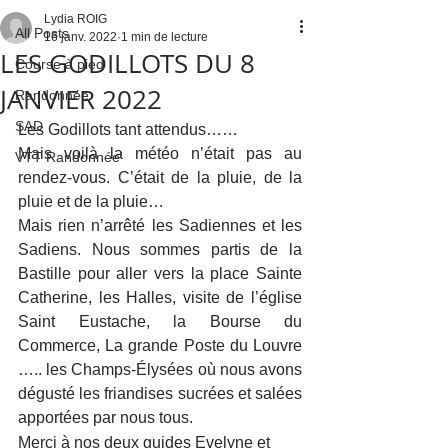
Lydia ROIG
All Posts
16 janv. 2022
1 min de lecture
LES GODILLOTS DU 8
Course à pied
JANVIER 2022
Randonnée
SAD
Les Godillots tant attendus……
Mais voilà la météo n’était pas au 
VTT Randonnée'
rendez-vous. C’était de la pluie, de la 
pluie et de la pluie…
Mais rien n’arrêté les Sadiennes et les 
Sadiens. Nous sommes partis de la 
Bastille pour aller vers la place Sainte 
Catherine, les Halles, visite de l’église 
Saint Eustache, la Bourse du 
Commerce, La grande Poste du Louvre 
….. les Champs-Élysées où nous avons 
dégusté les friandises sucrées et salées 
apportées par nous tous.
Merci à nos deux guides Evelyne et 