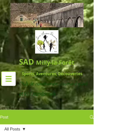
SAD
Milly-la-Forêt
Sports, Aventures, Découvertes
Club de randonnée,
course à pied
et VTT Randonnée
Post
All Posts