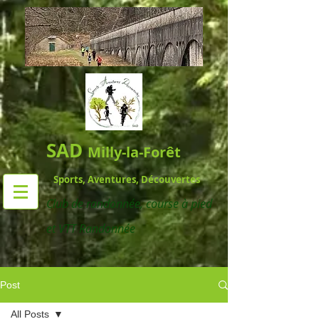
SAD
Milly-la-Forêt
Sports, Aventures, Découvertes
Club de randonnée,
course à pied
et VTT Randonnée
Post
All Posts