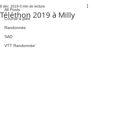
8 déc. 2019
0 min de lecture
All Posts
Téléthon 2019 à Milly
Course à pied
Randonnée
SAD
VTT Randonnée'