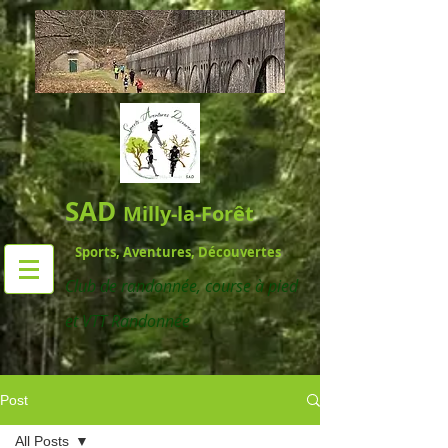
SAD
Milly-la-Forêt
Sports, Aventures, Découvertes
Club de randonnée,
course à pied
et VTT Randonnée
Post
All Posts