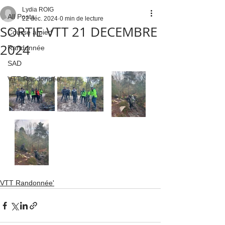
Lydia ROIG
All Posts
22 déc. 2024
0 min de lecture
SORTIE VTT 21 DECEMBRE
Course à pied
2024
Randonnée
SAD
VTT Randonnée'
VTT Randonnée'