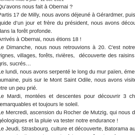
Qu’avons nous fait à Obernai ?
Partis 17 de Milly, nous avons déjeuné à Gérardmer, puis 
guide d’un jour et frère du président, nous avons décou
dans la forêt profonde.
Arrivés à Obernai, nous étions 18 !
Le Dimanche, nous nous retrouvions à 20. C'est notre d
vignes, villages, forêts, rivières,  découverte des raisins
gris, sucrés…
Le lundi, nous avons serpenté le long du mur païen, émerve
humaine, puis sur le Mont Saint Odile, nous avons visité
être un peu prié.
Le Mardi, montées et descentes pour découvrir 3 châ
remarquables et toujours le soleil.
Le Mercredi, ascension du Rocher de Mutzig, qui nous d
géologiques et la pluie va tester notre endurance !
Le Jeudi, Strasbourg, culture et découverte, Batorama au 