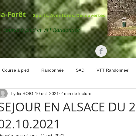
-la-Forêt
Sports, Aventures, Découvertes
e,
course à pied et VTT Randonnée
Course à pied
Randonnée
SAD
VTT Randonnée'
Lydia ROIG
10 oct. 2021
2 min de lecture
SEJOUR EN ALSACE DU 2
02.10.2021
ernière mise à jour :
11 oct. 2021