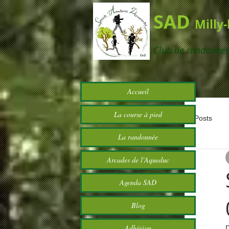
SAD
Milly
Club de randonné
Accueil
La course à pied
All Posts
La randonnée
Arcades de l'Aqueduc
Agenda SAD
Blog
Adhésion
D