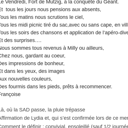
Le Vendredi, Fort de Mutzig, à la conquête du Géant.
Et  tous les jours nous pensions aux absents,
Tous les matins nous scrutions le ciel,
Tous les midi picnic tiré du sac,avec ou sans cape, en vill
Tous les soirs des chansons et application de l’apéro-dive
Et des surprises….
Nous sommes tous revenus à Milly ou ailleurs,
Chez nous, gardant au coeur,
Des impressions de bonheur,
Et dans les yeux, des images
Aux nouvelles couleurs,
Des fourmis dans les pieds, prêts à recommencer.
Françoise
Là, où la SAD passe, la pluie trépasse 
Affirmation de Lydia et, qui s’est confirmée lors de ce mer
Comment le définir : convivial, ensoleillé (sauf 1/2 journée )