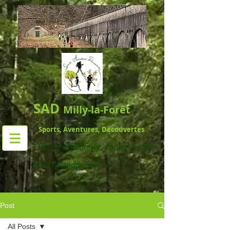
SAD
Milly-la-Forêt
Sports, Aventures, Découvertes
Club de randonnée,
course à pied
et VTT Randonnée
Post
All Posts