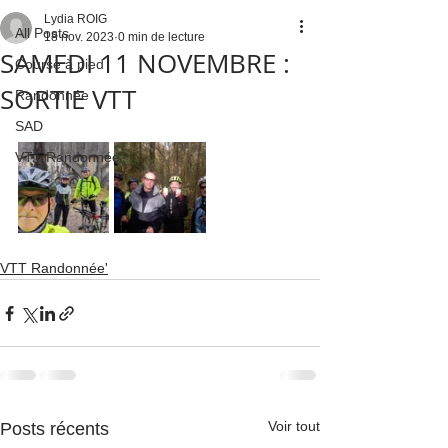
Lydia ROIG
All Posts
18 nov. 2023
0 min de lecture
SAMEDI 11 NOVEMBRE :
Course à pied
SORTIE VTT
Randonnée
SAD
VTT Randonnée'
VTT Randonnée'
Voir tout
Posts récents