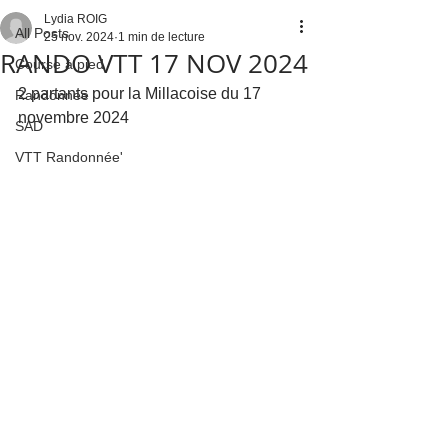
Lydia ROIG
All Posts
25 nov. 2024
1 min de lecture
RANDO VTT 17 NOV 2024
Course à pied
2 partants pour la Millacoise du 17 
Randonnée
novembre 2024
SAD
VTT Randonnée'