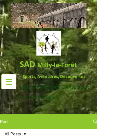
SAD
Milly-la-Forêt
Sports, Aventures, Découvertes
Club de randonnée,
course à pied
et VTT Randonnée
Post
All Posts