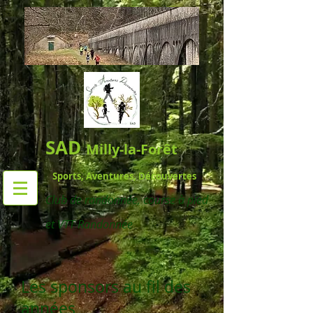
SAD
Milly-la-Forêt
Sports, Aventures, Découvertes
Club de randonnée,
course à pied
et VTT Randonnée
Les sponsors au fil des
années