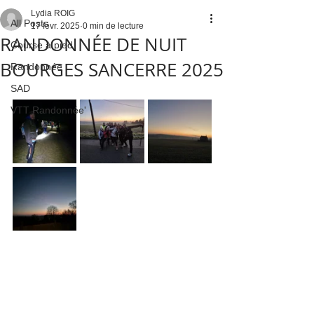
Lydia ROIG
All Posts
17 févr. 2025
0 min de lecture
RANDONNÉE DE NUIT
Course à pied
BOURGES SANCERRE 2025
Randonnée
SAD
VTT Randonnée'